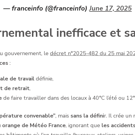
— franceinfo (@franceinfo)
June 17, 2025
emental inefficace et sa
du gouvernement, le
décret n°2025-482 du 25 mai 20
ces
:
le de travail
définie,
t de retrait
,
e
de faire travailler dans des locaux à 40°C l’été ou 12°C
pérature convenable”
, mais
sans la défini
r. Il crée un
 ou orange de Météo France
, ignorant que
les accidents
 bâtiments où l’on travaille (bureaux, ateliers, usines,