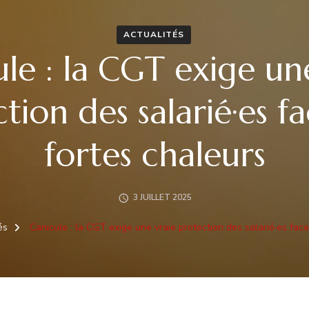
ACTUALITÉS
le : la CGT exige un
tion des salarié·es f
fortes chaleurs
3 JUILLET 2025
tés
Canicule : la CGT exige une vraie protection des salarié·es fac