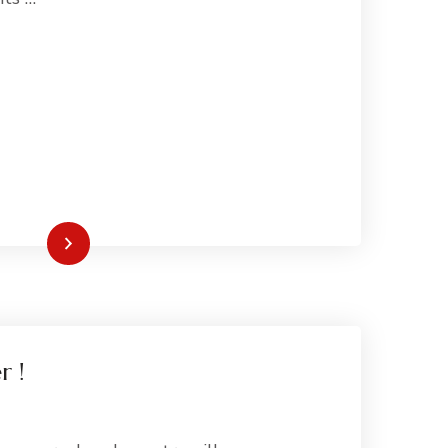
re la suite
r !