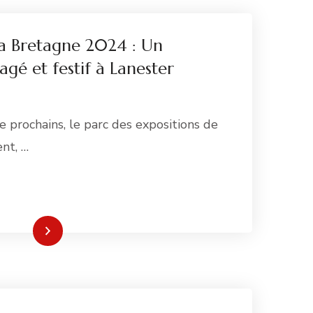
ma Bretagne 2024 : Un
gé et festif à Lanester
 prochains, le parc des expositions de
ent, …
re la suite