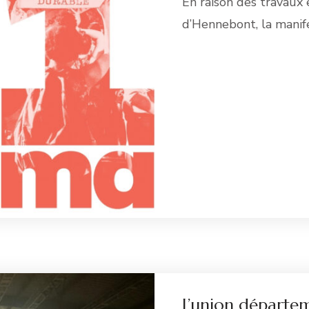
En raison des travaux 
d’Hennebont, la manif
Li
L’union départe