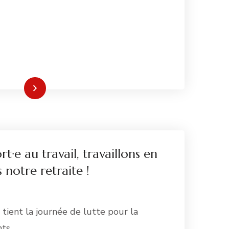
re la suite
rt·e au travail, travaillons en
s notre retraite !
 tient la journée de lutte pour la
nts …