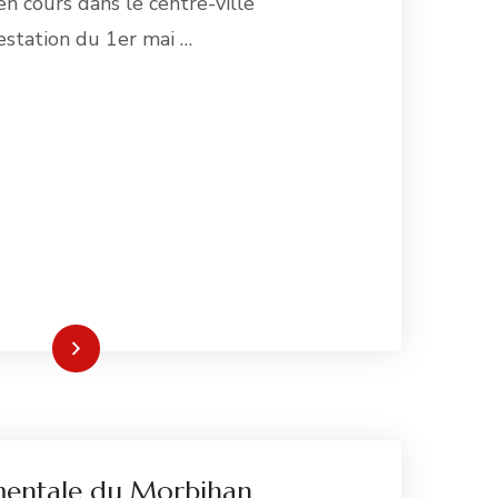
en cours dans le centre-ville
estation du 1er mai …
re la suite
mentale du Morbihan