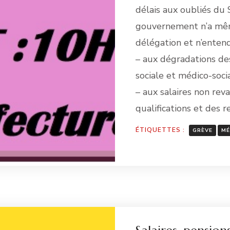
délais aux oubliés du 
gouvernement n’a mêm
délégation et n’entend
– aux dégradations des
sociale et médico-socia
– aux salaires non rev
qualifications et des r
ÉTIQUETTES :
GRÈVE
MÉ
Li