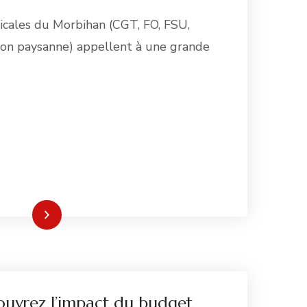
dicales du Morbihan (CGT, FO, FSU,
tion paysanne) appellent à une grande
re la suite
ouvrez l’impact du budget