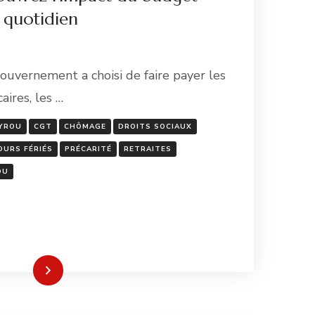
 quotidien
gouvernement a choisi de faire payer les
caires, les …
YROU
CGT
CHÔMAGE
DROITS SOCIAUX
OURS FÉRIÉS
PRÉCARITÉ
RETRAITES
OU
re la suite