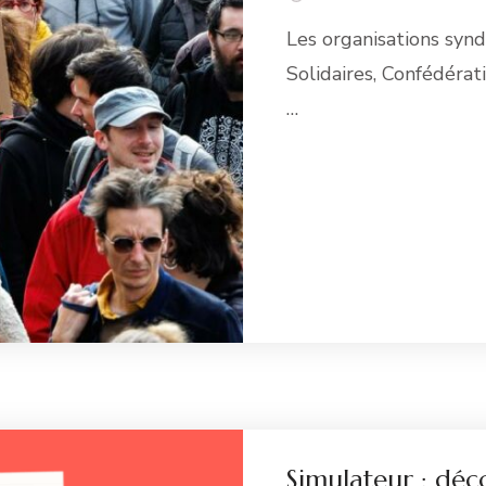
Les organisations syn
Solidaires, Confédéra
…
Li
Simulateur : déc