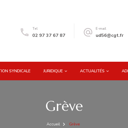
Tel
E-mail
02 97 37 67 87
ud56@cgt.fr
ION SYNDICALE
JURIDIQUE
ACTUALITÉS
AD
Grève
Accueil
Grève