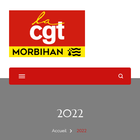
UD CGT 56
2022
Accueil
2022