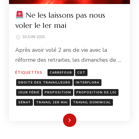
Ne les laissons pas nous
voler le 1er mai
30 JUIN 2025
Après avoir volé 2 ans de vie avec la
réforme des retraites, les dimanches de …
ÉTIQUETTES :
CARREFOUR
CGT
DROITS DES TRAVAILLEURS
INTERFLORA
JOUR FÉRIÉ
PROPOSITION
PROPOSITION DE LOI
SÉNAT
TRAVAIL 1ER MAI
TRAVAIL DOMINICAL
Lire la suite