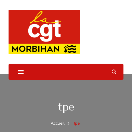
UD CGT 56
tpe
Accueil
tpe