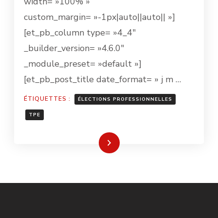
width= »100% »
custom_margin= »-1px|auto||auto|| »]
[et_pb_column type= »4_4″
_builder_version= »4.6.0″
_module_preset= »default »]
[et_pb_post_title date_format= » j m …
ÉTIQUETTES :
ÉLECTIONS PROFESSIONNELLES
TPE
Lire la suite