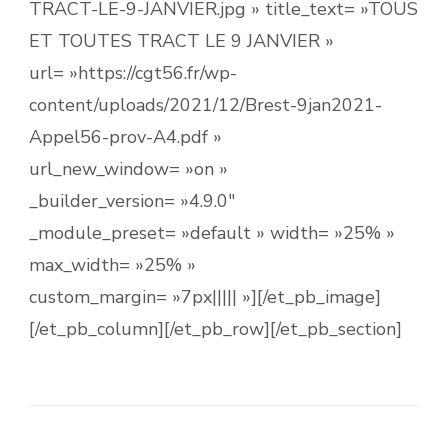
TRACT-LE-9-JANVIER.jpg » title_text= »TOUS
ET TOUTES TRACT LE 9 JANVIER »
url= »https://cgt56.fr/wp-
content/uploads/2021/12/Brest-9jan2021-
Appel56-prov-A4.pdf »
url_new_window= »on »
_builder_version= »4.9.0″
_module_preset= »default » width= »25% »
max_width= »25% »
custom_margin= »7px||||| »][/et_pb_image]
[/et_pb_column][/et_pb_row][/et_pb_section]